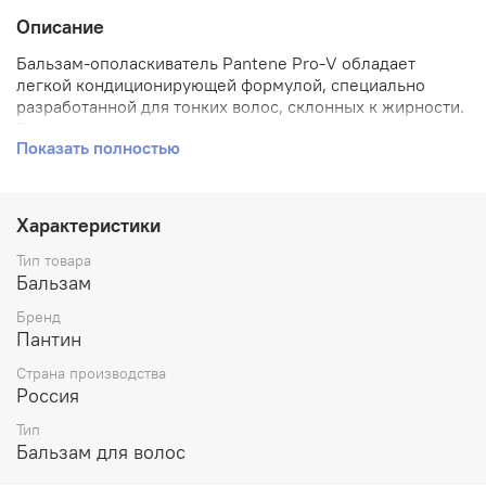
Описание
Бальзам-ополаскиватель Pantene Pro-V обладает
легкой кондиционирующей формулой, специально
разработанной для тонких волос, склонных к жирности.
Входящие в его состав микровещества укрепляют и
Показать полностью
питают тонкие волосы, не утяжеляя их. Для наилучших
результатов используйте с шампунем и средствами по
уходу за волосами.
Характеристики
Тип товара
Бальзам
Бренд
Пантин
Страна производства
Россия
Тип
Бальзам для волос