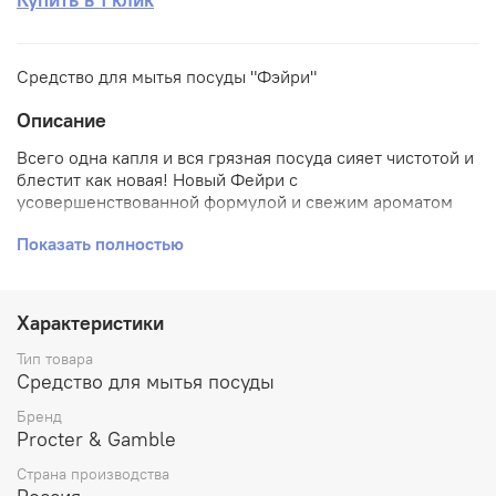
Средство для мытья посуды "Фэйри"
Описание
Всего одна капля и вся грязная посуда сияет чистотой и
блестит как новая! Новый Фейри с
усовершенствованной формулой и свежим ароматом
поможет справиться даже с самими сложными пятнами
Показать полностью
и сделает повседневные обязанности в быту более
приятным занятием. Засохший жир, накипь, остатки
пищи – со всем легко справится универсальный гель
для мытья посуды.
Характеристики
Всего одна капля при контакте с водой превращается в
Тип товара
густую пену и позволяет отмыть целую гору посуды.
Средство для мытья посуды
Легкая формула и удобная крышечка на упаковке
Бренд
гарантирует быстрое нанесение, экономичное
Procter & Gamble
расходование и моментальное смывание обычной
водой. После этого на предметах не остается
Страна производства
посторонних запахов, посуда и бокалы приобретают