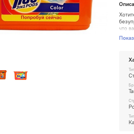
Опис
Хотит
безуп
что в
обесп
Показ
вещи.
справ
Кажда
Х
порош
испол
Ти
С
удобн
капсу
Бр
Та
Ст
Р
Ти
К