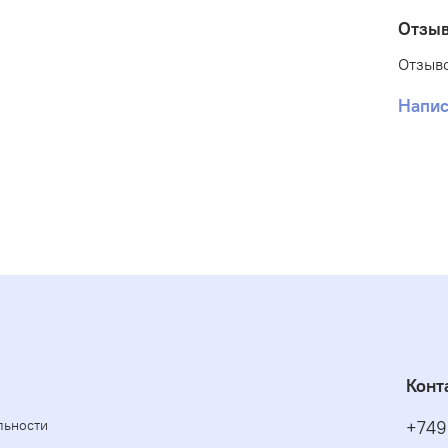
позво
Отзы
Упако
храни
Отзыво
Напис
Конт
льности
+749