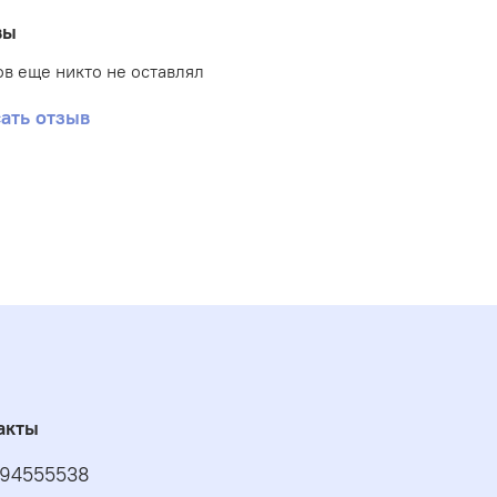
ляет собирать большое количество отходов.
вы
ваны мешки в пачки по 20 шт, которые удобно
ть.
в еще никто не оставлял
ать отзыв
акты
94555538