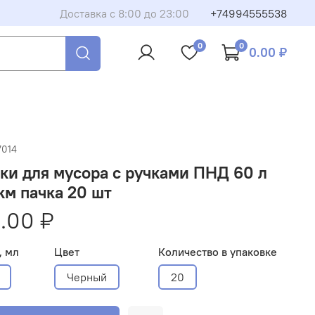
Доставка с 8:00 до 23:00
+74994555538
0
0
0.00 ₽
7014
и для мусора с ручками ПНД 60 л
км пачка 20 шт
.00 ₽
, мл
Цвет
Количество в упаковке
Черный
20