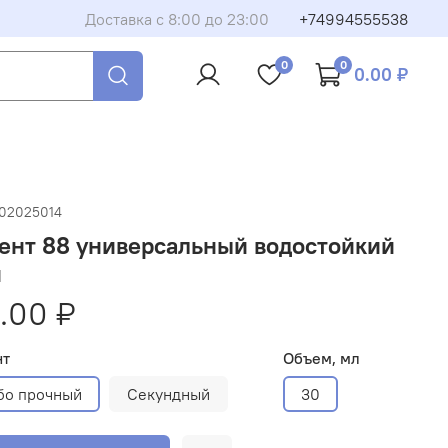
Доставка с 8:00 до 23:00
+74994555538
0
0
0.00 ₽
102025014
ент 88 универсальный водостойкий
й
.00 ₽
нт
Объем, мл
бо прочный
Секундный
30