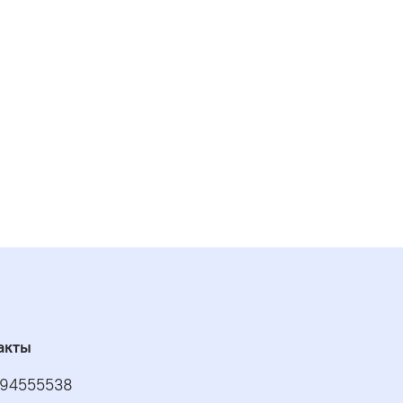
игоден для склеивания полипропилена,
тилена, политетрафторэтилена (тефлона),
а, глазированных поверхностей и силиконовой
ы. Не применим для склеивания посуды, в
ую будет наливаться горячая жидкость и посуды,
ая может контактировать с пищей.
акты
94555538