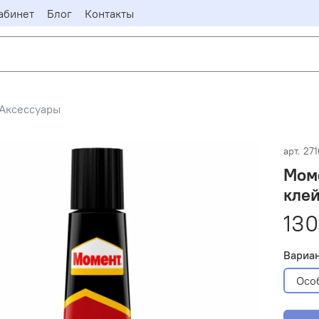
абинет
Блог
Контакты
Аксессуары
арт.
27
Мом
кле
130
Вариа
Осо