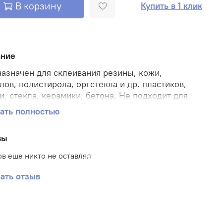
В корзину
Купить в 1 клик
ание
азначен для склеивания резины, кожи,
лов, полистирола, оргстекла и др. пластиков,
и, стекла, керамики, бетона. Не подходит для
вания посуды, контактирующей с пищей,
ать полностью
пора, полиэтилена и полипропилена.Уникальная
ла клея обеспечивает особо высокую прочность
вы
ого соединения.
в еще никто не оставлял
вание различных видов пластмасс, резины,
лов, дерева, фарфора, керамики, кожи, пробки,
ать отзыв
й, картона и бумаги. Не пригоден для
вания полипропилена, полиэтилена,
етрафторэтилена (тефлона), стекла,
рованных поверхностей и силиконовой резины.