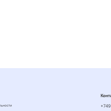
Не пр
полиэ
стекл
резин
котор
котор
Конт
льности
+749