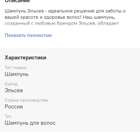
Описание
Шампунь Эльсев - идеальное решение для заботы о
вашей красоте и здоровье волос! Наш шампунь,
созданный с любовью брендом Эльсев, обладает
уникальной формулой, которая позволяет эффективно
Показать полностью
очищать волосы от загрязнений и одновременно
ухаживать за ними. Благодаря инновационным
компонентам наших шампуней, вы получите
максимальный результат уже после первого
Характеристики
применения: ваши волосы станут мягкими, блестящими
и приятными на ощупь. К тому же мы гордимся тем
Тип товара
фактом, что все наши продукты производятся
Шампунь
неподалеку от Вас - в России. Приобретайте Шампунь
Бренд
Эльсев прямо сейчас по доступной цене!
Эльсев
Страна производства
Россия
Тип
Шампунь для волос