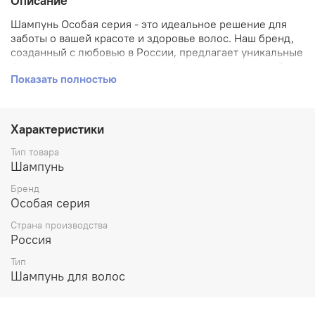
Описание
Шампунь Особая серия - это идеальное решение для
заботы о вашей красоте и здоровье волос. Наш бренд,
созданный с любовью в России, предлагает уникальные
формулы шампуней, которые обеспечивают нежный
Показать полностью
уход за вашими волосами. Богатый состав наших
продуктов позволяет эффективно очистить кожу головы
от загрязнений и придать волосам естественный блеск.
Шампунь Особая серия подходит для всех типов волос:
Характеристики
он делает локоны мягкими, шелковистыми и
послушными. Попробуйте наш шампунь сегодня - вы не
Тип товара
пожалеете о своем выборе!
Шампунь
Бренд
Особая серия
Страна производства
Россия
Тип
Шампунь для волос