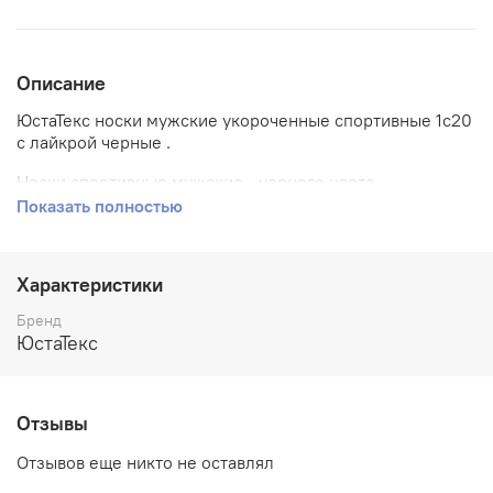
Описание
ЮстаТекс носки мужские укороченные спортивные 1с20
с лайкрой черные .
Носки спортивные мужские - черного цвета.
Показать полностью
Резинка двойная.
Цвет : Черные
Характеристики
Состав : хлопок 82% + ПА 16% + эластан 2%
Бренд
Узор : гладкие
ЮстаТекс
Продукция изготовлена из натурального сырья
высокого качества с применением современных видов
Отзывы
волокон по новейшим технологиям.
Отзывов еще никто не оставлял