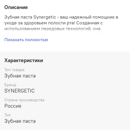
Описание
Зубная паста Synergetic - ваш надежный помощник в
уходе за здоровьем полости рта! Созданная с
использованием передовых технологий, она
обеспечивает комплексный уход и защиту. Бренд
Показать полностью
SYNERGETIC гарантирует высокое качество продукции,
произведенной в России. Наша зубная паста
эффективно борется с налетом и кариесом, освежает
дыхание и предотвращает появление зубного камня.
Характеристики
Уникальные ингредиенты активно стимулируют
естественное обновление эмали, придают свежесть и
Тип товара
яркость вашей улыбке! Попробуйте зубную пасту
Зубная паста
Synergetic уже сегодня - это лучший выбор для
Бренд
поддержания отличного состояния вашей полости рта!
SYNERGETIC
Страна производства
Россия
Тип
Зубная паста